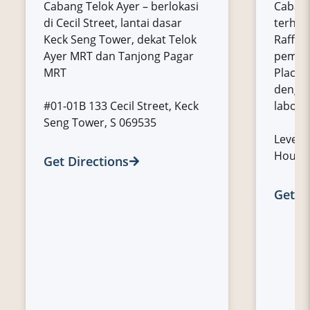
Cabang Telok Ayer – berlokasi
Cabang
di Cecil Street, lantai dasar
terhub
Keck Seng Tower, dekat Telok
Raffle
Ayer MRT dan Tanjong Pagar
pemand
MRT
Place, 
dengan
#01-01B 133 Cecil Street, Keck
labora
Seng Tower, S 069535
Level 
House 
Get Directions
Get D