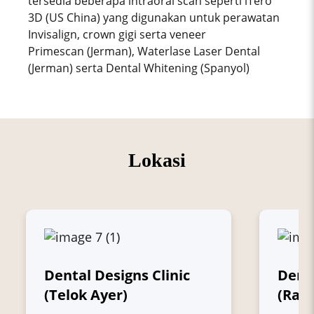
tersedia beberapa intraoral scan seperti iTero
3D (US China) yang digunakan untuk perawatan
Invisalign, crown gigi serta veneer
Primescan (Jerman), Waterlase Laser Dental
(Jerman) serta Dental Whitening (Spanyol)
Lokasi
Dental Designs Clinic
Denta
(Telok Ayer)
(Raff