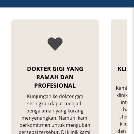
DOKTER GIGI YANG
KLIN
RAMAH DAN
PROFESIONAL
Kami me
klinik 
Kunjungan ke dokter gigi
inter
seringkali dapat menjadi
baha
pengalaman yang kurang
steril
menyenangkan. Namun, kami
klinik
berkomitmen untuk mengubah
dan Sw
persepsi tersebut. Di klinik kami,