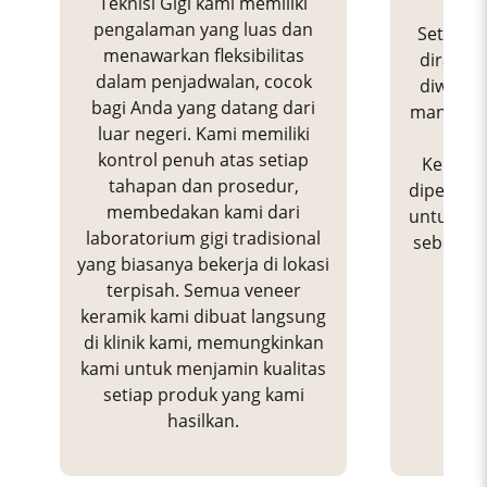
Teknisi Gigi kami memiliki
pengalaman yang luas dan
Setiap v
menawarkan fleksibilitas
dirancan
dalam penjadwalan, cocok
diwarna
bagi Anda yang datang dari
manual h
luar negeri. Kami memiliki
akhi
kontrol penuh atas setiap
Kemudia
tahapan dan prosedur,
diperiksa
membedakan kami dari
untuk me
laboratorium gigi tradisional
sebelum 
yang biasanya bekerja di lokasi
k
terpisah. Semua veneer
keramik kami dibuat langsung
di klinik kami, memungkinkan
kami untuk menjamin kualitas
setiap produk yang kami
hasilkan.