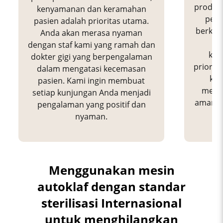
produk
kenyamanan dan keramahan
pera
pasien adalah prioritas utama.
berkual
Anda akan merasa nyaman
b
dengan staf kami yang ramah dan
kes
dokter gigi yang berpengalaman
priorita
dalam mengatasi kecemasan
kam
pasien. Kami ingin membuat
membe
setiap kunjungan Anda menjadi
aman da
pengalaman yang positif dan
nyaman.
Menggunakan mesin
autoklaf dengan standar
sterilisasi Internasional
untuk menghilangkan