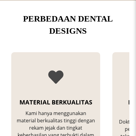
PERBEDAAN DENTAL
DESIGNS
MATERIAL BERKUALITAS
DO
B
Kami hanya menggunakan
material berkualitas tinggi dengan
Dokter 
rekam jejak dan tingkat
perk
keberhasilan yang terbukti dalam