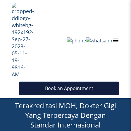
Dental Designs Clinic
Book an Appointment
Terakreditasi MOH, Dokter Gigi
Yang Terpercaya Dengan
Standar Internasional